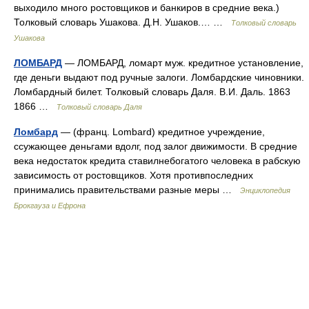
выходило много ростовщиков и банкиров в средние века.)
Толковый словарь Ушакова. Д.Н. Ушаков.… …
Толковый словарь
Ушакова
ЛОМБАРД
— ЛОМБАРД, ломарт муж. кредитное установление,
где деньги выдают под ручные залоги. Ломбардские чиновники.
Ломбардный билет. Толковый словарь Даля. В.И. Даль. 1863
1866 …
Толковый словарь Даля
Ломбард
— (франц. Lombard) кредитное учреждение,
ссужающее деньгами вдолг, под залог движимости. В средние
века недостаток кредита ставилнебогатого человека в рабскую
зависимость от ростовщиков. Хотя противпоследних
принимались правительствами разные меры …
Энциклопедия
Брокгауза и Ефрона